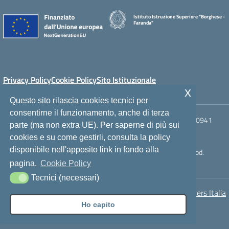
Istituto Istruzione Superiore "Borghese -
Faranda"
Privacy Policy
Cookie Policy
Sito Istituzionale
x
Questo sito rilascia cookies tecnici per
consentirne il funzionamento, anche di terza
Via Mons. A. Ficarra, 98066 - 98066 - Patti (ME) - Telefono: +39 0941
parte (ma non extra UE). Per saperne di più sui
21007 - PEO: meis023001@istruzione.it - PEC:
cookies e su come gestirli, consulta la policy
meis023001@pec.istruzione.it
disponibile nell'apposito link in fondo alla
Cod. Ministeriale: MEIS023001 - Cod. Fiscale: 94014110830 - Cod.
Univoco Ufficio: UFIU3C
pagina.
Cookie Policy
Tecnici (necessari)
Concept & Design by Designers Italia
Ho capito