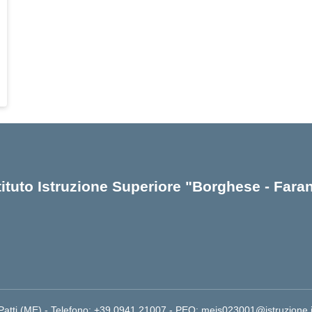
tituto Istruzione Superiore "Borghese - Fara
 Patti (ME) - Telefono: +39 0941 21007 - PEO: meis023001@istruzione.