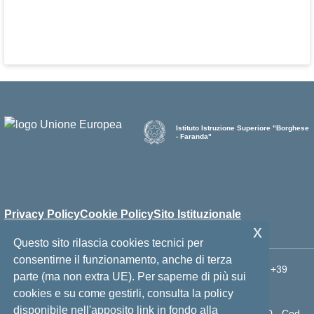
Istituto Istruzione Superiore "Borghese
- Faranda"
Privacy Policy
Cookie Policy
Sito Istituzionale
x
Questo sito rilascia cookies tecnici per
consentirne il funzionamento, anche di terza
Via Mons. A. Ficarra, 98066 - 98066 - Patti (ME) - Telefono: +39
parte (ma non extra UE). Per saperne di più sui
0941 21007 - PEO: meis023001@istruzione.it - PEC:
cookies e su come gestirli, consulta la policy
meis023001@pec.istruzione.it
disponibile nell'apposito link in fondo alla
Cod. Ministeriale: MEIS023001 - Cod. Fiscale: 94014110830 - Cod.