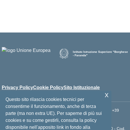
Istituto Istruzione Superiore "Borghese
- Faranda"
Privacy Policy
Cookie Policy
Sito Istituzionale
x
Questo sito rilascia cookies tecnici per
consentirne il funzionamento, anche di terza
Via Mons. A. Ficarra, 98066 - 98066 - Patti (ME) - Telefono: +39
parte (ma non extra UE). Per saperne di più sui
0941 21007 - PEO: meis023001@istruzione.it - PEC:
cookies e su come gestirli, consulta la policy
meis023001@pec.istruzione.it
disponibile nell'apposito link in fondo alla
Cod. Ministeriale: MEIS023001 - Cod. Fiscale: 94014110830 - Cod.